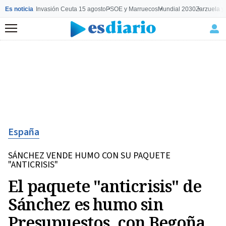
Es noticia
Invasión Ceuta 15 agosto
PSOE y Marruecos
Mundial 2030
Zarzuela y
Menú
España
SÁNCHEZ VENDE HUMO CON SU PAQUETE
"ANTICRISIS"
El paquete "anticrisis" de
Sánchez es humo sin
Presupuestos, con Begoña