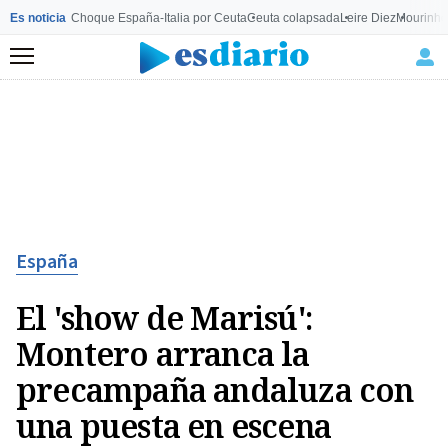
Es noticia
Choque España-Italia por Ceuta
Ceuta colapsada
Leire Diez
Mourinho
Menú
España
El 'show de Marisú':
Montero arranca la
precampaña andaluza con
una puesta en escena