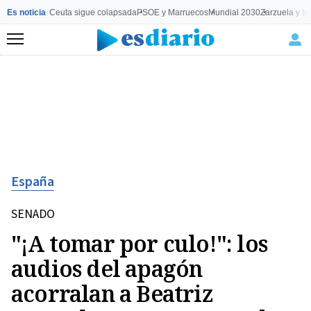
Es noticia
Ceuta sigue colapsada
PSOE y Marruecos
Mundial 2030
Zarzuela y M
Menú
España
SENADO
"¡A tomar por culo!": los
audios del apagón
acorralan a Beatriz