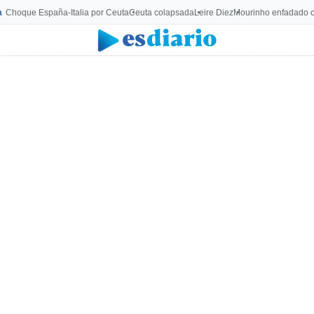
a
Choque España-Italia por Ceuta
Ceuta colapsada
Leire Diez
Mourinho enfadado c