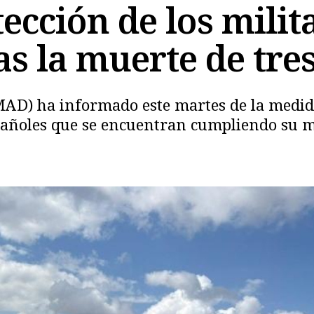
tección de los mili
as la muerte de tre
MAD) ha informado este martes de la medi
Copiar
spañoles que se encuentran cumpliendo su m