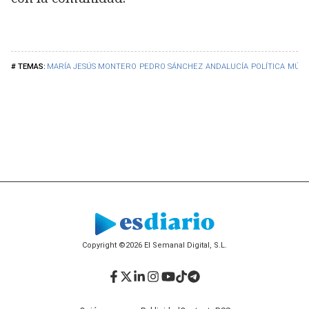
MARÍA JESÚS MONTERO
PEDRO SÁNCHEZ
ANDALUCÍA
POLÍTICA
MÚSI
Copyright ©2026 El Semanal Digital, S.L.
Facebook
Twitter
LinkedIn
Instagram
YouTube
TikTok
Telegram