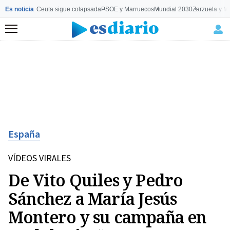
Es noticia
Ceuta sigue colapsada
PSOE y Marruecos
Mundial 2030
Zarzuela y M
Menú
España
VÍDEOS VIRALES
De Vito Quiles y Pedro
Sánchez a María Jesús
Montero y su campaña en