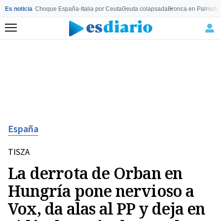
Es noticia
Choque España-Italia por Ceuta
Ceuta colapsada
Bronca en Palma
Mo
Menú
España
TISZA
La derrota de Orban en
Hungría pone nervioso a
Vox, da alas al PP y deja en