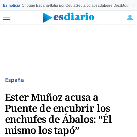
Es noticia
Choque España-Italia por Ceuta
Ceuta colapsada
Leire Diez
Mourinho
Menú
España
Ester Muñoz acusa a
Puente de encubrir los
enchufes de Ábalos: “Él
mismo los tapó”