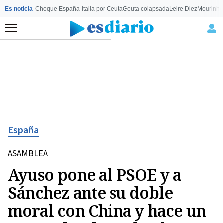
Es noticia
Choque España-Italia por Ceuta
Ceuta colapsada
Leire Diez
Mourinho
Menú
España
ASAMBLEA
Ayuso pone al PSOE y a
Sánchez ante su doble
moral con China y hace un