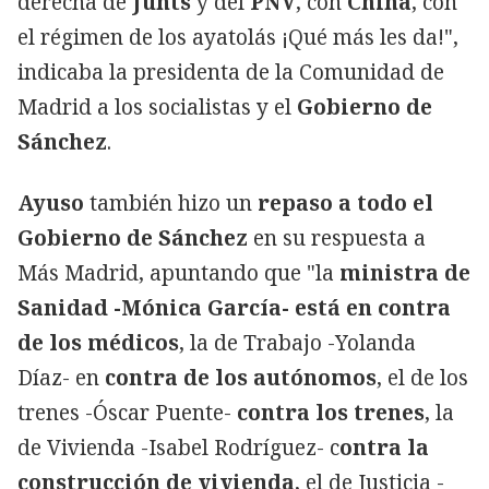
derecha de
Junts
y del
PNV
, con
China
, con
el régimen de los ayatolás ¡Qué más les da!",
indicaba la presidenta de la Comunidad de
Madrid a los socialistas y el
Gobierno de
Sánchez
.
Ayuso
también hizo un
repaso a todo el
Gobierno de Sánchez
en su respuesta a
Más Madrid, apuntando que "la
ministra de
Sanidad -Mónica García- está en contra
de los médicos
, la de Trabajo -Yolanda
Díaz- en
contra de los autónomos
, el de los
trenes -Óscar Puente-
contra los trenes
, la
de Vivienda -Isabel Rodríguez- c
ontra la
construcción de vivienda
, el de Justicia -