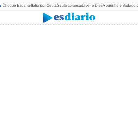
a
Choque España-Italia por Ceuta
Ceuta colapsada
Leire Diez
Mourinho enfadado c