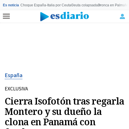
Es noticia
Choque España-Italia por Ceuta
Ceuta colapsada
Bronca en Palma
Mo
Menú
España
EXCLUSIVA
Cierra Isofotón tras regarla
Montero y su dueño la
clona en Panamá con