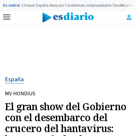
Es noticia
Choque España-Italia por Ceuta
Ceuta colapsada
Leire Diez
Mourinho
Menú
España
MV HONDIUS
El gran show del Gobierno
con el desembarco del
crucero del hantavirus: