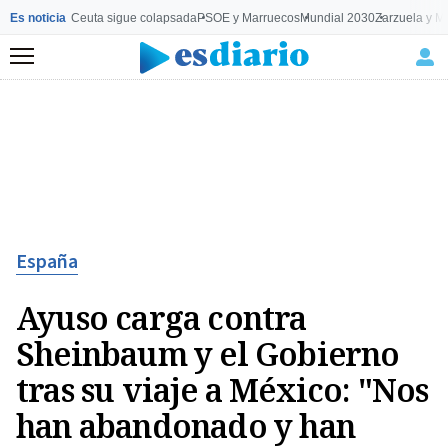
Es noticia
Ceuta sigue colapsada
PSOE y Marruecos
Mundial 2030
Zarzuela y M
Menú
España
Ayuso carga contra
Sheinbaum y el Gobierno
tras su viaje a México: "Nos
han abandonado y han