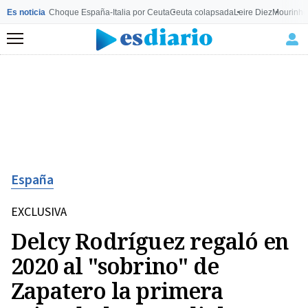
Es noticia
Choque España-Italia por Ceuta
Ceuta colapsada
Leire Diez
Mourinho
Menú
España
EXCLUSIVA
Delcy Rodríguez regaló en
2020 al "sobrino" de
Zapatero la primera