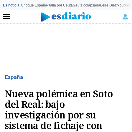
Es noticia
Choque España-Italia por Ceuta
Ceuta colapsada
Leire Diez
Mourinho
Menú
España
Nueva polémica en Soto
del Real: bajo
investigación por su
sistema de fichaje con