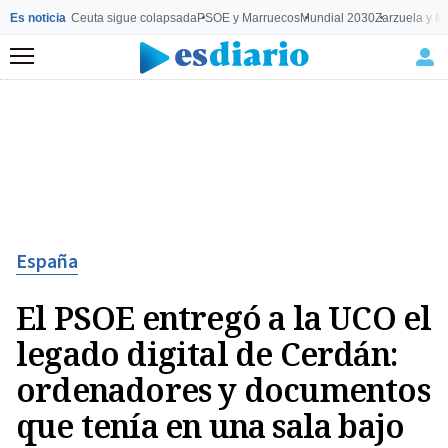
Es noticia
Ceuta sigue colapsada
PSOE y Marruecos
Mundial 2030
Zarzuela y M
Menú
España
El PSOE entregó a la UCO el
legado digital de Cerdán:
ordenadores y documentos
que tenía en una sala bajo