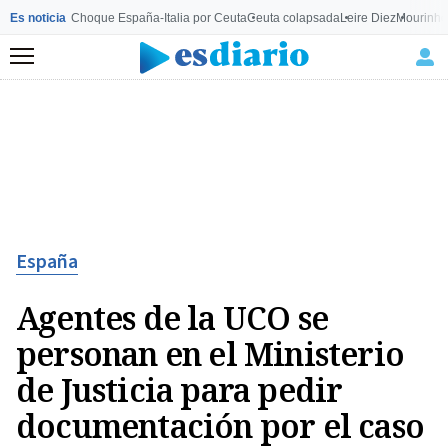
Es noticia
Choque España-Italia por Ceuta
Ceuta colapsada
Leire Diez
Mourinho
Menú
España
Agentes de la UCO se
personan en el Ministerio
de Justicia para pedir
documentación por el caso