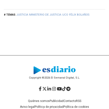
JUSTICIA
MINISTERIO DE JUSTICIA
UCO
FÉLIX BOLAÑOS
Copyright ©2026 El Semanal Digital, S.L.
Facebook
Twitter
LinkedIn
Instagram
YouTube
TikTok
Telegram
Quiénes somos
Publicidad
Contacto
RSS
Aviso legal
Política de privacidad
Política de cookies