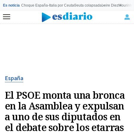
Es noticia
Choque España-Italia por Ceuta
Ceuta colapsada
Leire Diez
Mourinho
Menú
España
El PSOE monta una bronca
en la Asamblea y expulsan
a uno de sus diputados en
el debate sobre los etarras