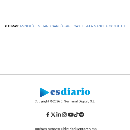
AMNISTÍA
EMILIANO GARCÍA-PAGE
CASTILLA-LA MANCHA
CONSTITUCI
Copyright ©2026 El Semanal Digital, S.L.
Facebook
Twitter
LinkedIn
Instagram
YouTube
TikTok
Telegram
Quiénes somos
Publicidad
Contacto
RSS