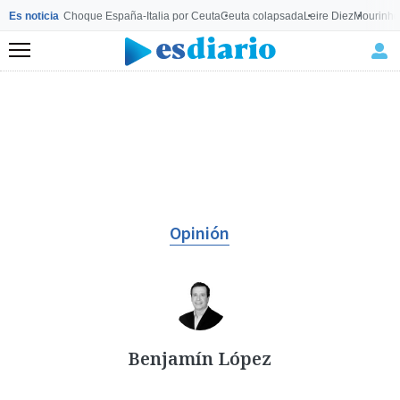
Es noticia
Choque España-Italia por Ceuta
Ceuta colapsada
Leire Diez
Mourinho
Menú
Opinión
Benjamín López