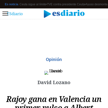
Es noticia
Ceuta sigue al límite
TVE contra presidente Ceuta
Ayuso desmonta
ESdiario
Menú
Opinión
David Lozano
Rajoy gana en Valencia un
primer pulso a Albert