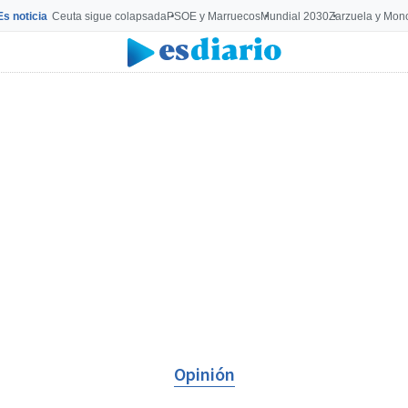
Es noticia
Ceuta sigue colapsada
PSOE y Marruecos
Mundial 2030
Zarzuela y Mon
Opinión