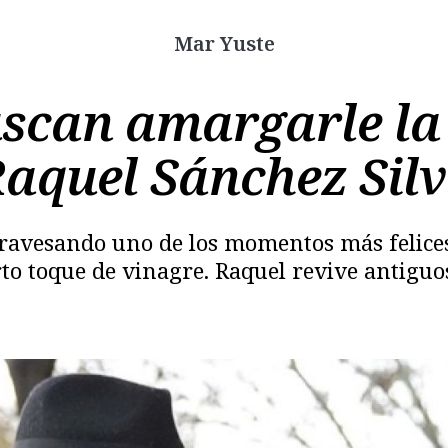
Mar Yuste
uscan amargarle la
aquel Sánchez Sil
Copiar
ravesando uno de los momentos más felice
rto toque de vinagre. Raquel revive antiguo