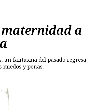
 maternidad a
va
s, un fantasma del pasado regresa
s miedos y penas.