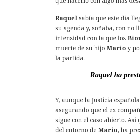
que hacerlo con algo más des
Raquel
sabía que este día lle
su agenda y, soñaba, con no ll
intensidad con la que los
Bio
muerte de su hijo
Mario
y po
la partida.
Raquel ha presta
Y, aunque la Justicia español
asegurando que el ex compa
sigue con el caso abierto. Así
del entorno de
Mario,
ha pres