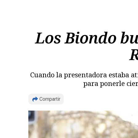
Los Biondo b
R
Cuando la presentadora estaba at
para ponerle cie
Compartir