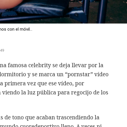
s con el móvil...
:49
na famosa celebrity se deja llevar por la
dormitorio y se marca un “pornstar” vídeo
la primera vez que ese vídeo, por
viendo la luz pública para regocijo de los
as de tono que acaban trascendiendo la
l mundo cuoredeportivo lleno. A veces ni