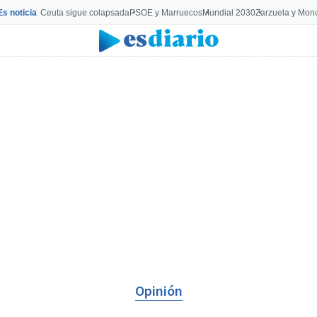
Es noticia
Ceuta sigue colapsada
PSOE y Marruecos
Mundial 2030
Zarzuela y Mon
Opinión