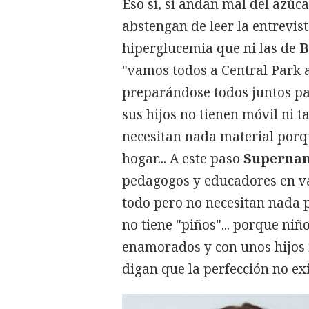
Eso sí, si andan mal del azúc
abstengan de leer la entrevi
hiperglucemia que ni las de
B
"vamos todos a Central Park a
preparándose todos juntos pa
sus hijos no tienen móvil ni t
necesitan nada material porqu
hogar... A este paso
Superna
pedagogos y educadores en va
todo pero no necesitan nada pa
no tiene "piños"... porque niñ
enamorados y con unos hijos 
digan que la perfección no exi