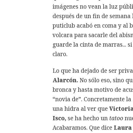
imágenes no vean la luz públ
después de un fin de semana l
puticlub acabó en coma y al b
volcara para sacarle del abism
guarde la cinta de marras... s
claro.
Lo que ha dejado de ser privad
Alarcón.
No sólo eso, sino qu
bronca y hasta motivo de acu
“novia de”. Concretamente la
una hidra al ver que
Victori
Isco,
se ha hecho un
tatoo
nue
Acabaramos. Que dice
Laura 