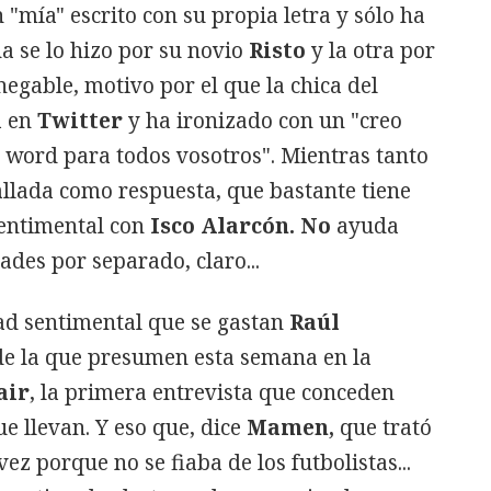
n "mía" escrito con su propia letra y sólo ha
a se lo hizo por su novio
Risto
y la otra por
nnegable, motivo por el que la chica del
a en
Twitter
y ha ironizado con un "creo
 word para todos vosotros". Mientras tanto
allada como respuesta, que bastante tiene
sentimental con
Isco Alarcón. No
ayuda
des por separado, claro...
dad sentimental que se gastan
Raúl
de la que presumen esta semana en la
air
, la primera entrevista que conceden
e llevan. Y eso que, dice
Mamen,
que trató
ez porque no se fiaba de los futbolistas...