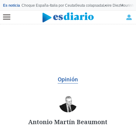
Es noticia
Choque España-Italia por Ceuta
Ceuta colapsada
Leire Diez
Mourinho
Menú
Opinión
Antonio Martín Beaumont