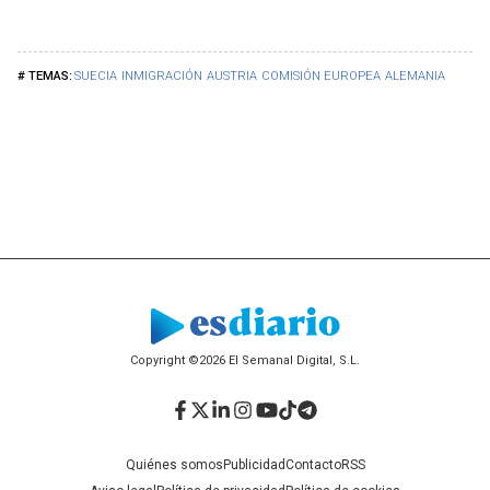
SUECIA
INMIGRACIÓN
AUSTRIA
COMISIÓN EUROPEA
ALEMANIA
Copyright ©2026 El Semanal Digital, S.L.
Facebook
Twitter
LinkedIn
Instagram
YouTube
TikTok
Telegram
Quiénes somos
Publicidad
Contacto
RSS