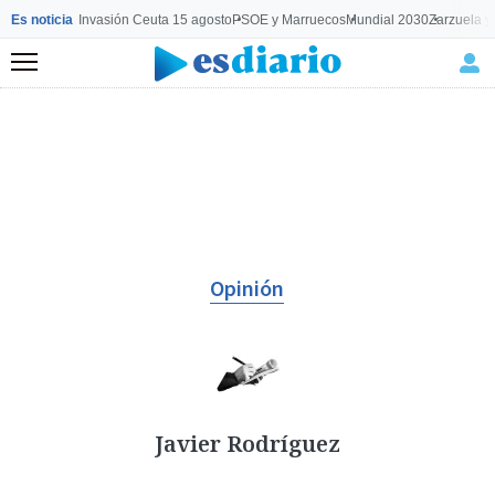
Es noticia
Invasión Ceuta 15 agosto
PSOE y Marruecos
Mundial 2030
Zarzuela y
Menú
Opinión
Javier Rodríguez