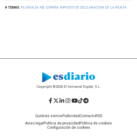
PLUSVALÍA
INE
ESPAÑA
IMPUESTOS
DECLARACIÓN DE LA RENTA
Copyright ©2026 El Semanal Digital, S.L.
Facebook
Twitter
LinkedIn
Instagram
YouTube
TikTok
Telegram
Quiénes somos
Publicidad
Contacto
RSS
Aviso legal
Política de privacidad
Política de cookies
Configuración de cookies