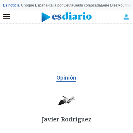
Es noticia
Choque España-Italia por Ceuta
Ceuta colapsada
Leire Diez
Mourinho
Menú
Opinión
Javier Rodríguez