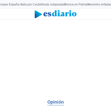
hoque España-Italia por Ceuta
Ceuta colapsada
Bronca en Palma
Mourinho enfadad
Opinión