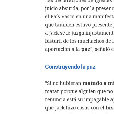
Las declaraciones de Iglesia
juicio absurda, por la prese
el País Vasco en una manifest
que también estuvo presente
a Jack se le juzga injustamen
bisturí, de los muchachos de 
aportación a la
paz
", señaló e
Construyendo la paz
"Si no hubieran
matado a mi
matar porque alguien que no 
renuncia está su impagable
a
que Jack hizo cosas con el
bis