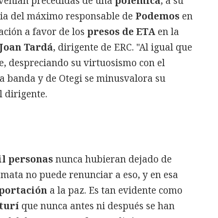
s venían precedidas de una
polémica
, a su
ncia del máximo responsable de
Podemos
en
ación a favor de los
presos de ETA
en la
Joan Tardá
, dirigente de ERC. "Al igual que
te, despreciando su virtuosismo con el
la banda y de Otegi se minusvalora su
l dirigente.
l personas
nunca hubieran dejado de
mata no puede renunciar a eso, y en esa
portación
a la paz. Es tan evidente como
turí
que nunca antes ni después se han