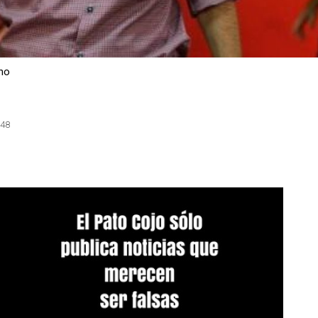
ano
:48