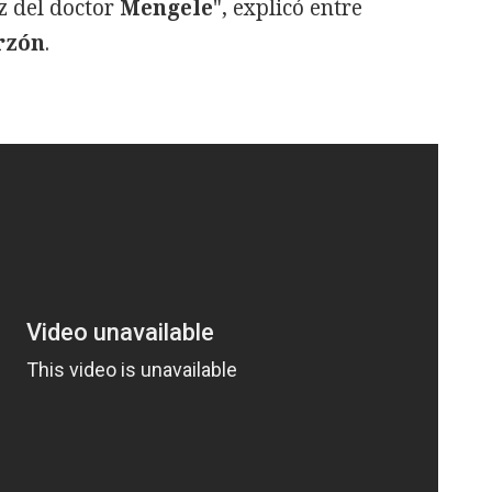
ez del doctor
Mengele
", explicó entre
rzón
.