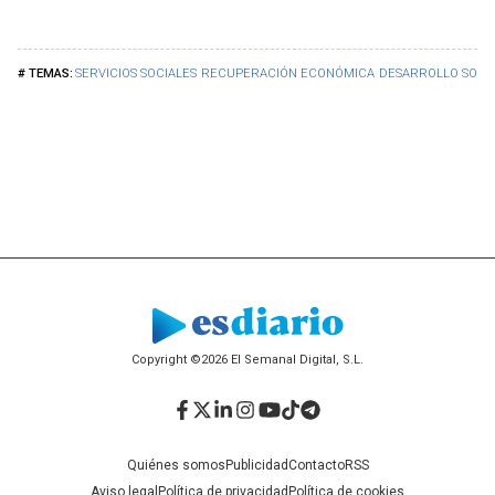
SERVICIOS SOCIALES
RECUPERACIÓN ECONÓMICA
DESARROLLO SOST
Copyright ©2026 El Semanal Digital, S.L.
Facebook
Twitter
LinkedIn
Instagram
YouTube
TikTok
Telegram
Quiénes somos
Publicidad
Contacto
RSS
Aviso legal
Política de privacidad
Política de cookies