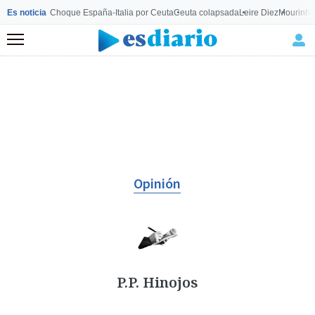
Es noticia
Choque España-Italia por Ceuta
Ceuta colapsada
Leire Diez
Mourinho
Menú
Opinión
P.P. Hinojos