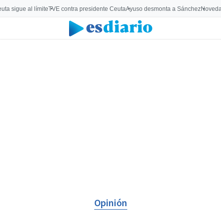
uta sigue al límite
TVE contra presidente Ceuta
Ayuso desmonta a Sánchez
Noveda
Opinión