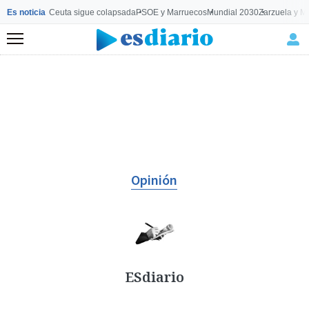
Es noticia
Ceuta sigue colapsada
PSOE y Marruecos
Mundial 2030
Zarzuela y M
Menú
Opinión
ESdiario