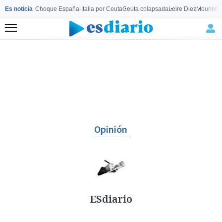
Es noticia
Choque España-Italia por Ceuta
Ceuta colapsada
Leire Diez
Mourinho
Menú
Opinión
ESdiario