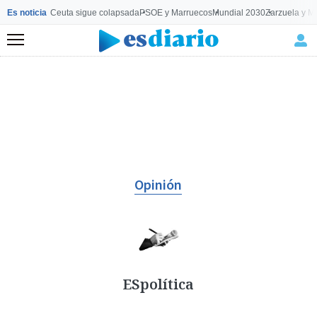
Es noticia
Ceuta sigue colapsada
PSOE y Marruecos
Mundial 2030
Zarzuela y M
Menú
Opinión
ESpolítica