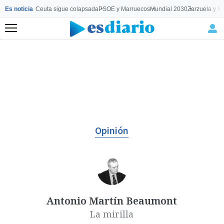
Es noticia
Ceuta sigue colapsada
PSOE y Marruecos
Mundial 2030
Zarzuela y M
Menú
Opinión
Antonio Martín Beaumont
La mirilla