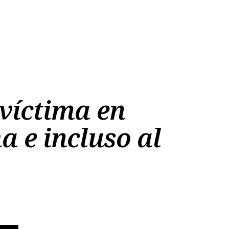
víctima en
a e incluso al