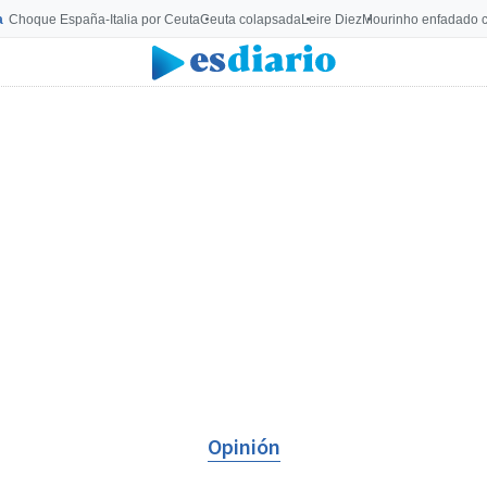
a
Choque España-Italia por Ceuta
Ceuta colapsada
Leire Diez
Mourinho enfadado c
Opinión