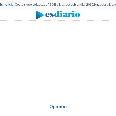
Es noticia
Ceuta sigue colapsada
PSOE y Marruecos
Mundial 2030
Zarzuela y Mon
Opinión