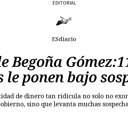
EDITORIAL
Copiar
ESdiario
 de Begoña Gómez:11
s le ponen bajo sos
dad de dinero tan ridícula no solo no exon
obierno, sino que levanta muchas sospech