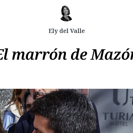
Ely del Valle
Copiar
El marrón de Mazó