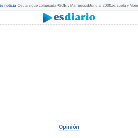
Es noticia
Ceuta sigue colapsada
PSOE y Marruecos
Mundial 2030
Zarzuela y Mon
Opinión