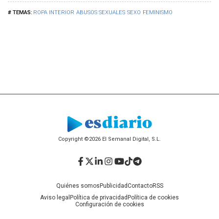
ROPA INTERIOR
ABUSOS SEXUALES
SEXO
FEMINISMO
Copyright ©2026 El Semanal Digital, S.L.
Facebook
Twitter
LinkedIn
Instagram
YouTube
TikTok
Telegram
Quiénes somos
Publicidad
Contacto
RSS
Aviso legal
Política de privacidad
Política de cookies
Configuración de cookies