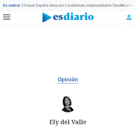
Es noticia
Choque España-Italia por Ceuta
Ceuta colapsada
Leire Diez
Mourinho
Menú
Opinión
Ely del Valle