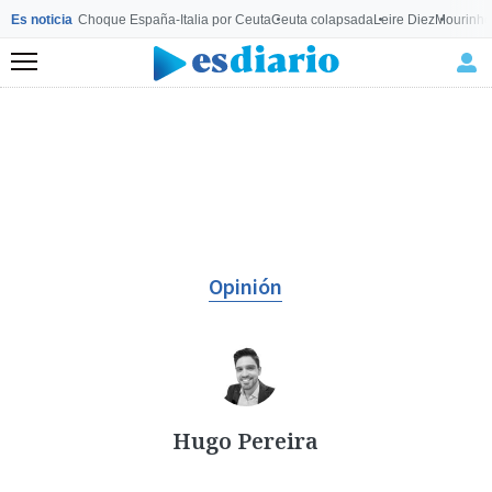
Es noticia
Choque España-Italia por Ceuta
Ceuta colapsada
Leire Diez
Mourinho
Menú
Opinión
Hugo Pereira