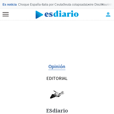
Es noticia
Choque España-Italia por Ceuta
Ceuta colapsada
Leire Diez
Mourinho
Menú
Opinión
EDITORIAL
ESdiario