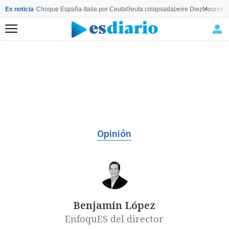
Es noticia
Choque España-Italia por Ceuta
Ceuta colapsada
Leire Diez
Mourinho
Menú
Opinión
Benjamín López
EnfoquES del director