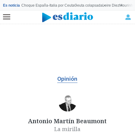
Es noticia
Choque España-Italia por Ceuta
Ceuta colapsada
Leire Diez
Mourinho
Menú
Opinión
Antonio Martín Beaumont
La mirilla