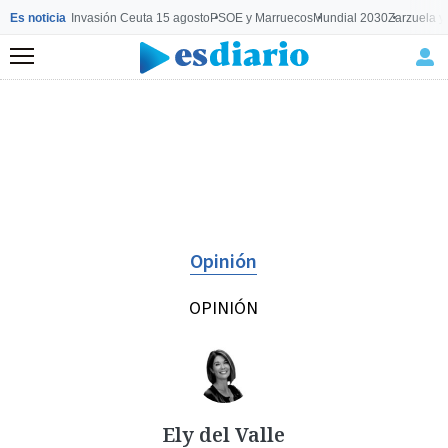
Es noticia
Invasión Ceuta 15 agosto
PSOE y Marruecos
Mundial 2030
Zarzuela y
Menú
Opinión
OPINIÓN
Ely del Valle