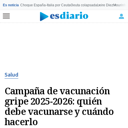
Es noticia
Choque España-Italia por Ceuta
Ceuta colapsada
Leire Diez
Mourinho
Menú
Salud
Campaña de vacunación
gripe 2025-2026: quién
debe vacunarse y cuándo
hacerlo