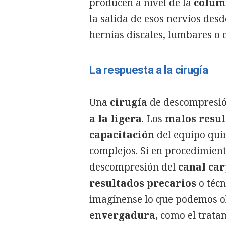
producen a nivel de la
colum
la salida de esos nervios des
hernias discales, lumbares o
La respuesta a la cirugía
Una
cirugía
de descompresió
a la ligera
. Los
malos resul
capacitación
del equipo qui
complejos. Si en procedimien
descompresión del
canal ca
resultados precarios
o técn
imagínense lo que podemos 
envergadura
, como el trat