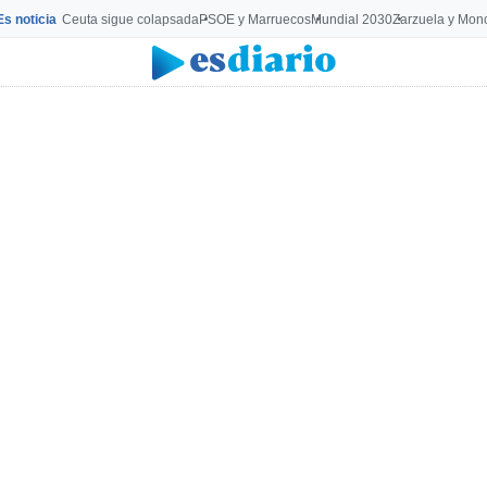
Es noticia
Ceuta sigue colapsada
PSOE y Marruecos
Mundial 2030
Zarzuela y Mon