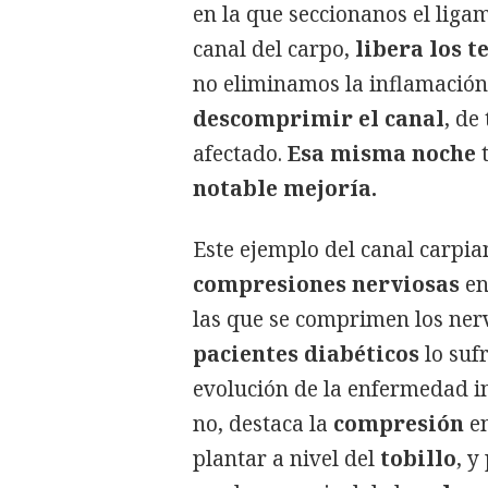
en la que seccionanos el ligam
canal del carpo,
libera los 
no eliminamos la inflamación
descomprimir el canal
, de
afectado.
Esa misma noche
t
notable mejoría.
Este ejemplo del canal carpia
compresiones nerviosas
en
las que se comprimen los nerv
pacientes diabéticos
lo suf
evolución de la enfermedad in
no, destaca la
compresión
en
plantar a nivel del
tobillo
, y