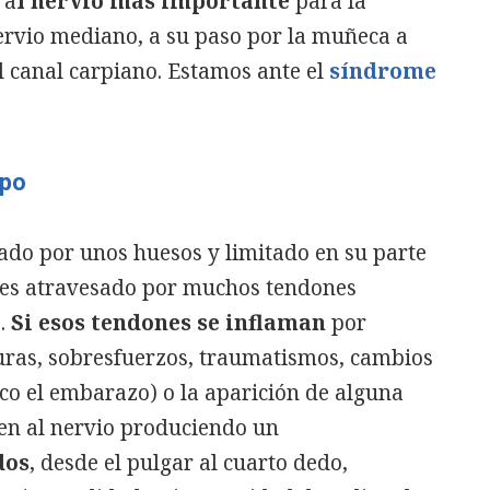
 a
l nervio más importante
para la
nervio mediano, a su paso por la muñeca a
el canal carpiano. Estamos ante el
síndrome
rpo
ado por unos huesos y limitado en su parte
, es atravesado por muchos tendones
o.
Si esos tendones se inflaman
por
uras, sobresfuerzos, traumatismos, cambios
co el embarazo) o la aparición de alguna
en al nervio produciendo un
dos
, desde el pulgar al cuarto dedo,