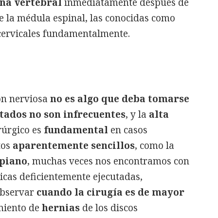
na vertebral
inmediatamente después de
de la médula espinal, las conocidas como
 cervicales fundamentalmente.
n nerviosa
no es algo que deba tomarse
tados
no son infrecuentes
, y la
alta
rúrgico es
fundamental
en casos
tos
aparentemente sencillos
, como la
rpiano
, muchas veces nos encontramos con
icas deficientemente ejecutadas,
observar
cuando la cirugía es de mayor
amiento de
hernias
de los discos