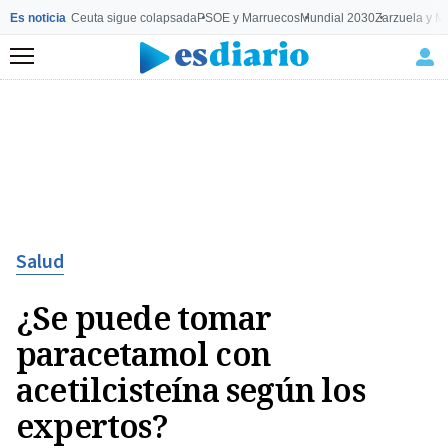
Es noticia
Ceuta sigue colapsada
PSOE y Marruecos
Mundial 2030
Zarzuela y M
Menú
Salud
¿Se puede tomar
paracetamol con
acetilcisteína según los
expertos?