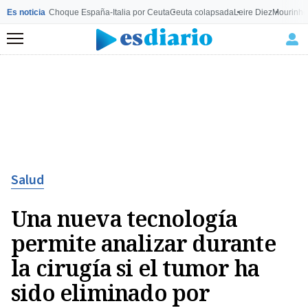
Es noticia
Choque España-Italia por Ceuta
Ceuta colapsada
Leire Diez
Mourinho
Menú
Salud
Una nueva tecnología
permite analizar durante
la cirugía si el tumor ha
sido eliminado por