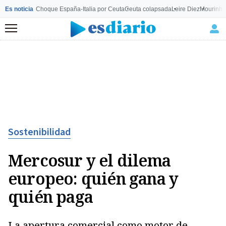
Es noticia
Choque España-Italia por Ceuta
Ceuta colapsada
Leire Diez
Mourinho
Menú
Sostenibilidad
Mercosur y el dilema
europeo: quién gana y
quién paga
La apertura comercial como motor de