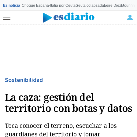
Es noticia
Choque España-Italia por Ceuta
Ceuta colapsada
Leire Diez
Mourinho
Menú
Sostenibilidad
La caza: gestión del
territorio con botas y datos
Toca conocer el terreno, escuchar a los
guardianes del territorio y tomar