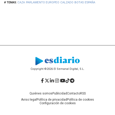
CAZA
PARLAMENTO EUROPEO
CALZADO
BOTAS
ESPAÑA
Copyright ©2026 El Semanal Digital, S.L.
Facebook
Twitter
LinkedIn
Instagram
YouTube
TikTok
Telegram
Quiénes somos
Publicidad
Contacto
RSS
Aviso legal
Política de privacidad
Política de cookies
Configuración de cookies