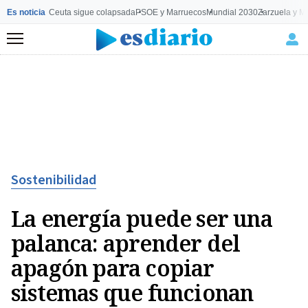
Es noticia
Ceuta sigue colapsada
PSOE y Marruecos
Mundial 2030
Zarzuela y M
Menú
Sostenibilidad
La energía puede ser una
palanca: aprender del
apagón para copiar
sistemas que funcionan