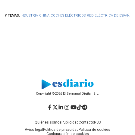
INDUSTRIA
CHINA
COCHES ELÉCTRICOS
RED ELÉCTRICA DE ESPAÑA
E
Copyright ©2026 El Semanal Digital, S.L.
Facebook
Twitter
LinkedIn
Instagram
YouTube
TikTok
Telegram
Quiénes somos
Publicidad
Contacto
RSS
Aviso legal
Política de privacidad
Política de cookies
Configuración de cookies