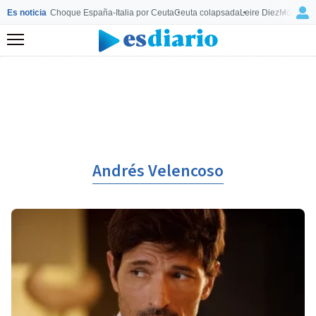
Es noticia
Choque España-Italia por Ceuta
Ceuta colapsada
Leire Diez
Mourinho
Menú
Andrés Velencoso